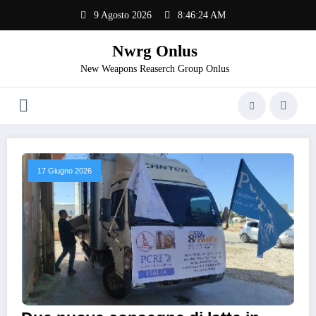
Vai
9 Agosto 2026
8:46:25 AM
al
contenuto
Nwrg Onlus
New Weapons Reaserch Group Onlus
17 Giugno 2026