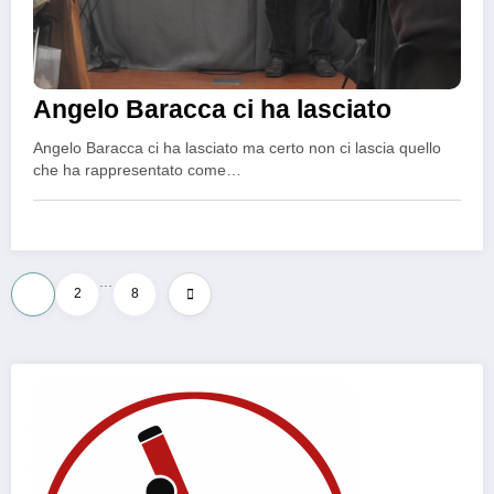
Angelo Baracca ci ha lasciato
Angelo Baracca ci ha lasciato ma certo non ci lascia quello
che ha rappresentato come…
…
Paginazione
1
2
8
degli
articoli