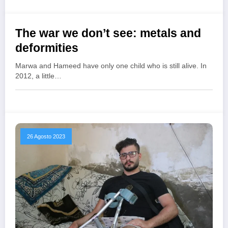
The war we don’t see: metals and
7 Dicembre 2023
deformities
Marwa and Hameed have only one child who is still alive. In
2012, a little…
26 Agosto 2023